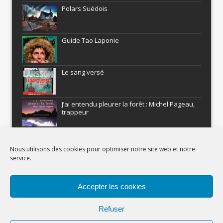
Polars Suédois
Guide Tao Laponie
Le sang versé
J’ai entendu pleurer la forêt : Michel Pageau,
trappeur
ARMEL : Qui a volé le Pôle Nord?
Nous utilisons des cookies pour optimiser notre site web et notre
service.
Histoires nordiques
Accepter les cookies
Recevez gratuitement Comment être un
aventurier
Refuser