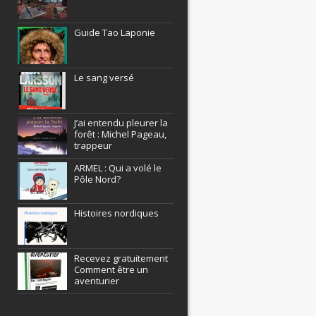
Guide Tao Laponie
Le sang versé
J’ai entendu pleurer la
forêt : Michel Pageau,
trappeur
ARMEL : Qui a volé le
Pôle Nord?
Histoires nordiques
Recevez gratuitement
Comment être un
aventurier