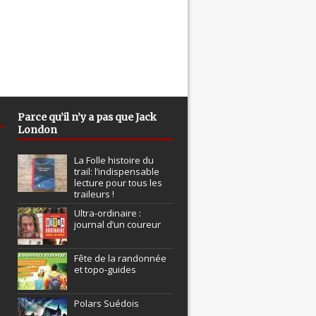
Parce qu’il n’y a pas que Jack
London
La Folle histoire du
trail: l’indispensable
lecture pour tous les
traileurs !
Ultra-ordinaire :
journal d’un coureur
Fête de la randonnée
et topo-guides
Polars Suédois