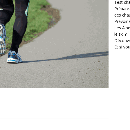
Test cha
Prépare
des cha
Prévoir
Les Alpe
le ski ?
Découvr
Et si vo