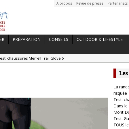
A propos
Revue de presse
Partenariats
ER
PRÉPARATION
CONSEILS
OUTDOOR & LIFESTYLE
est: chaussures Merrell Trail Glove 6
tal //
Dans le Massif Central en hiver, direction Mont Dore
Les
t: Garmin Epix 2, la meilleure montre pour TOUS les sportifs
st chaussures de running Altra Rivera 2
La rando
a randonnée, une pratique qui peut s’avérer risquée
risquée
Test: ch
Dans le 
Mont D
Test: Ga
TOUS les