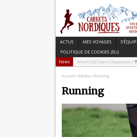
ACTUS
MES VOYAGES
S’ÉQUIP
POLITIQUE DE COOKIES (EU)
News
24 avril 2023 dans Chaussures //
T
17 avril 2023 dans Carnets du Can
Accueil
» Média » Running
15 avril 2023 dans Hightech //
Tes
Running
3 avril 2023 dans Chaussures //
Te
21 septembre 2023 dans Actu //
L