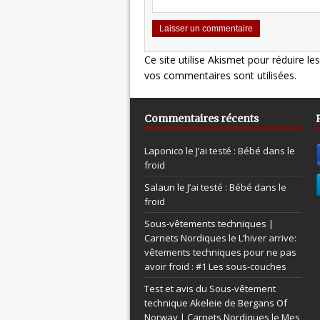
Ce site utilise Akismet pour réduire le
vos commentaires sont utilisées
.
Commentaires récents
Laponico le
J’ai testé : Bébé dans le
froid
Salaun le
J’ai testé : Bébé dans le
froid
Sous-vêtements techniques |
Carnets Nordiques le
L’hiver arrive:
vêtements techniques pour ne pas
avoir froid : #1 Les sous-couches
Test et avis du Sous-vêtement
technique Akeleie de Bergans Of
Norway | Carnets Nordiques le
Mes