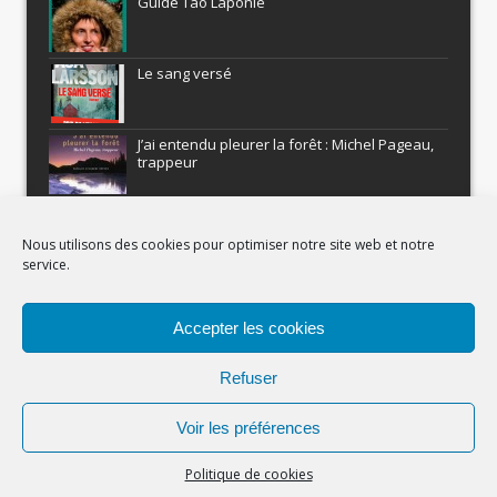
Guide Tao Laponie
Le sang versé
J’ai entendu pleurer la forêt : Michel Pageau,
trappeur
ARMEL : Qui a volé le Pôle Nord?
Nous utilisons des cookies pour optimiser notre site web et notre
service.
Histoires nordiques
Accepter les cookies
Recevez gratuitement Comment être un
aventurier
Refuser
Voir les préférences
(c) Carnets Nordiques - 2023
Politique de cookies