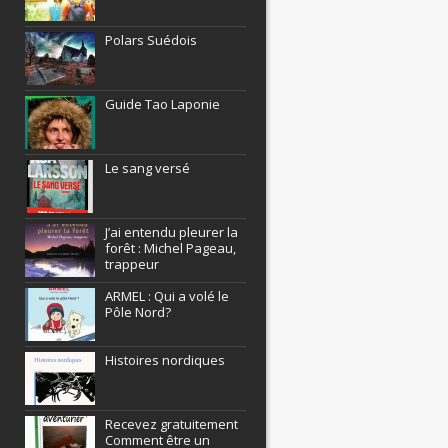
Polars Suédois
Guide Tao Laponie
Le sang versé
J’ai entendu pleurer la
forêt : Michel Pageau,
trappeur
ARMEL : Qui a volé le
Pôle Nord?
Histoires nordiques
Recevez gratuitement
Comment être un