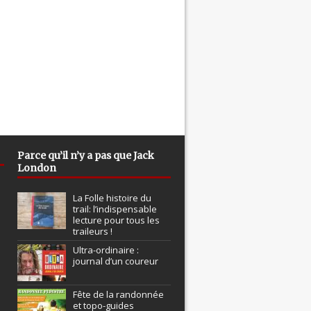
Parce qu’il n’y a pas que Jack
London
La Folle histoire du
trail: l’indispensable
lecture pour tous les
traileurs !
Ultra-ordinaire :
journal d’un coureur
Fête de la randonnée
et topo-guides