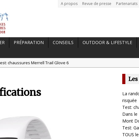
A propos
Revue de presse
Partenariats
ER
PRÉPARATION
CONSEILS
OUTDOOR & LIFESTYLE
est: chaussures Merrell Trail Glove 6
tal //
Dans le Massif Central en hiver, direction Mont Dore
Les
t: Garmin Epix 2, la meilleure montre pour TOUS les sportifs
fications
st chaussures de running Altra Rivera 2
La rando
a randonnée, une pratique qui peut s’avérer risquée
risquée
Test: ch
Dans le 
Mont D
Test: Ga
TOUS les