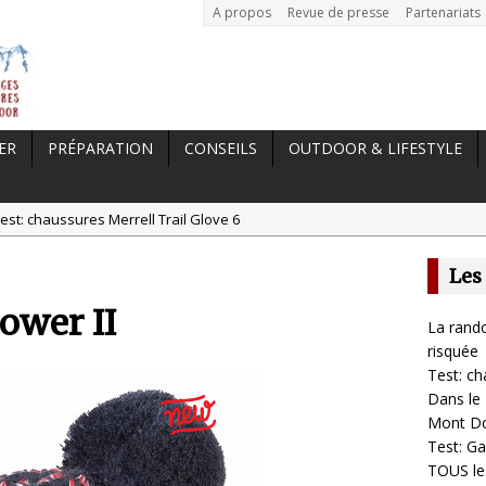
A propos
Revue de presse
Partenariats
ER
PRÉPARATION
CONSEILS
OUTDOOR & LIFESTYLE
est: chaussures Merrell Trail Glove 6
tal //
Dans le Massif Central en hiver, direction Mont Dore
Les
t: Garmin Epix 2, la meilleure montre pour TOUS les sportifs
ower II
st chaussures de running Altra Rivera 2
La rando
a randonnée, une pratique qui peut s’avérer risquée
risquée
Test: ch
Dans le 
Mont D
Test: Ga
TOUS les