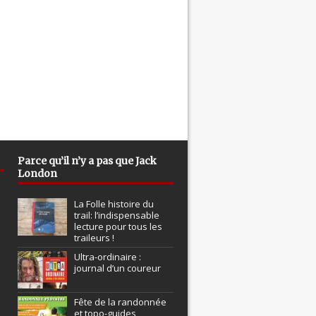
Parce qu’il n’y a pas que Jack
London
La Folle histoire du
trail: l’indispensable
lecture pour tous les
traileurs !
Ultra-ordinaire :
journal d’un coureur
Fête de la randonnée
et topo-guides