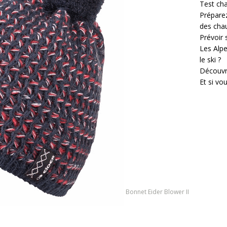
Test cha
Prépare
des cha
Prévoir
Les Alpe
le ski ?
Découvr
Et si vo
Bonnet Eider Blower II