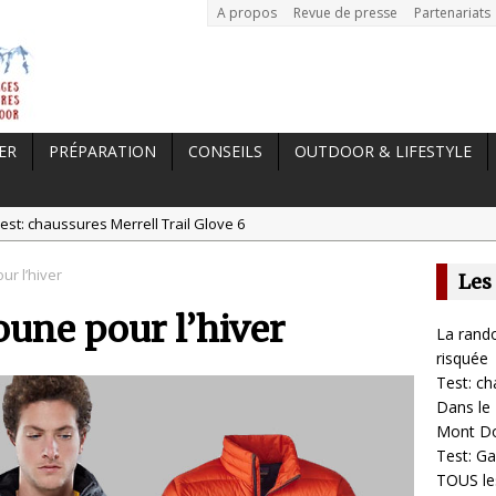
A propos
Revue de presse
Partenariats
ER
PRÉPARATION
CONSEILS
OUTDOOR & LIFESTYLE
est: chaussures Merrell Trail Glove 6
tal //
Dans le Massif Central en hiver, direction Mont Dore
ur l’hiver
Les
t: Garmin Epix 2, la meilleure montre pour TOUS les sportifs
oune pour l’hiver
st chaussures de running Altra Rivera 2
La rando
a randonnée, une pratique qui peut s’avérer risquée
risquée
Test: ch
Dans le 
Mont D
Test: Ga
TOUS les