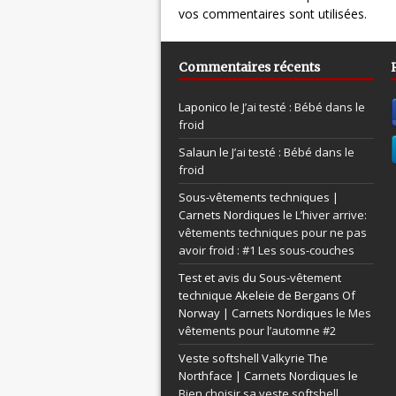
vos commentaires sont utilisées
.
Commentaires récents
Laponico le
J’ai testé : Bébé dans le
froid
Salaun le
J’ai testé : Bébé dans le
froid
Sous-vêtements techniques |
Carnets Nordiques le
L’hiver arrive:
vêtements techniques pour ne pas
avoir froid : #1 Les sous-couches
Test et avis du Sous-vêtement
technique Akeleie de Bergans Of
Norway | Carnets Nordiques le
Mes
vêtements pour l’automne #2
Veste softshell Valkyrie The
Northface | Carnets Nordiques le
Bien choisir sa veste softshell