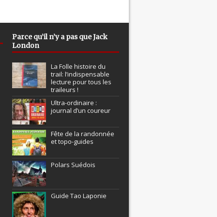
Parce qu’il n’y a pas que Jack
London
La Folle histoire du
trail: l’indispensable
lecture pour tous les
traileurs !
Ultra-ordinaire :
journal d’un coureur
Fête de la randonnée
et topo-guides
Polars Suédois
Guide Tao Laponie