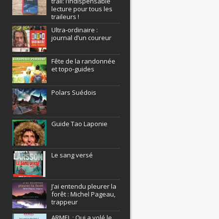
trail: l’indispensable
lecture pour tous les
traileurs !
Ultra-ordinaire :
journal d’un coureur
Fête de la randonnée
et topo-guides
Polars Suédois
Guide Tao Laponie
Le sang versé
J’ai entendu pleurer la
forêt : Michel Pageau,
trappeur
ARMEL : Qui a volé le