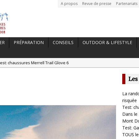
A propos
Revue de presse
Partenariats
ER
PRÉPARATION
CONSEILS
OUTDOOR & LIFESTYLE
est: chaussures Merrell Trail Glove 6
tal //
Dans le Massif Central en hiver, direction Mont Dore
Les
t: Garmin Epix 2, la meilleure montre pour TOUS les sportifs
st chaussures de running Altra Rivera 2
La rando
a randonnée, une pratique qui peut s’avérer risquée
risquée
Test: ch
Dans le 
Mont D
Test: Ga
TOUS les