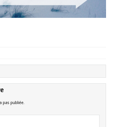
re
 pas publiée.