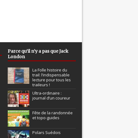
Parce qu’il n’y a pas que Jack
London
La Folle histoire du
trail: l’indispensable
lecture pour tous les
traileurs !
Ultra-ordinaire :
journal d’un coureur
Fête de la randonnée
et topo-guides
Polars Suédois