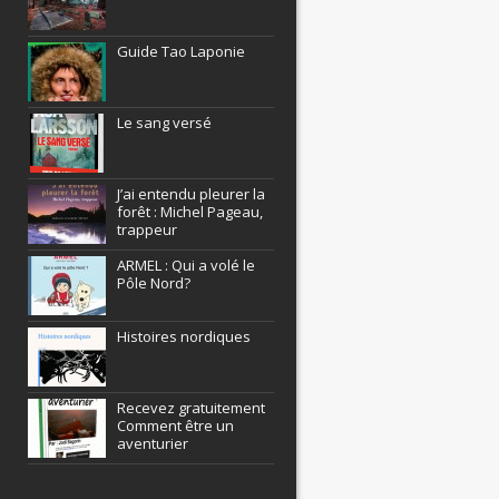
Guide Tao Laponie
Le sang versé
J’ai entendu pleurer la
forêt : Michel Pageau,
trappeur
ARMEL : Qui a volé le
Pôle Nord?
Histoires nordiques
Recevez gratuitement
Comment être un
aventurier