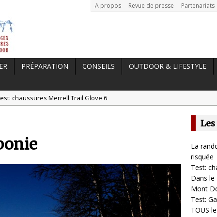
A propos
Revue de presse
Partenariats
ER
PRÉPARATION
CONSEILS
OUTDOOR & LIFESTYLE
est: chaussures Merrell Trail Glove 6
tal //
Dans le Massif Central en hiver, direction Mont Dore
Les
t: Garmin Epix 2, la meilleure montre pour TOUS les sportifs
ponie
st chaussures de running Altra Rivera 2
La rando
a randonnée, une pratique qui peut s’avérer risquée
risquée
Test: ch
Dans le 
Mont D
Test: Ga
TOUS les