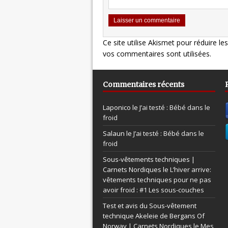
Ce site utilise Akismet pour réduire le
vos commentaires sont utilisées
.
Commentaires récents
Laponico le
J’ai testé : Bébé dans le
froid
Salaun le
J’ai testé : Bébé dans le
froid
Sous-vêtements techniques |
Carnets Nordiques le
L’hiver arrive:
vêtements techniques pour ne pas
avoir froid : #1 Les sous-couches
Test et avis du Sous-vêtement
technique Akeleie de Bergans Of
Norway | Carnets Nordiques le
Mes