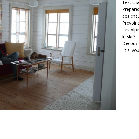
Test cha
Prépare
des cha
Prévoir
Les Alpe
le ski ?
Découvr
Et si vo