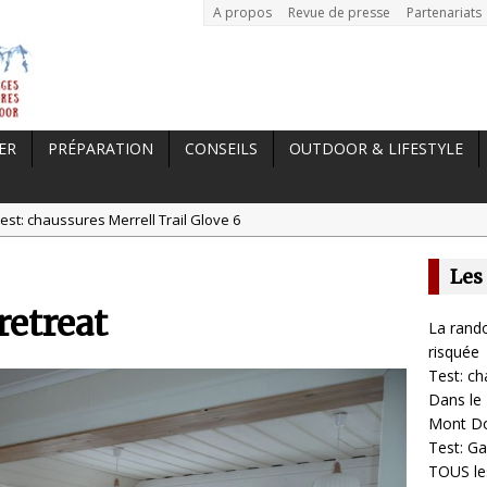
A propos
Revue de presse
Partenariats
ER
PRÉPARATION
CONSEILS
OUTDOOR & LIFESTYLE
est: chaussures Merrell Trail Glove 6
tal //
Dans le Massif Central en hiver, direction Mont Dore
Les
t: Garmin Epix 2, la meilleure montre pour TOUS les sportifs
retreat
st chaussures de running Altra Rivera 2
La rando
a randonnée, une pratique qui peut s’avérer risquée
risquée
Test: ch
Dans le 
Mont D
Test: Ga
TOUS les