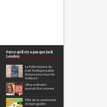
Parce qu’il n’y a pas que Jack
London
La Folle histoire du
trail: l’indispensable
lecture pour tous les
traileurs !
Ultra-ordinaire :
journal d’un coureur
Fête de la randonnée
et topo-guides