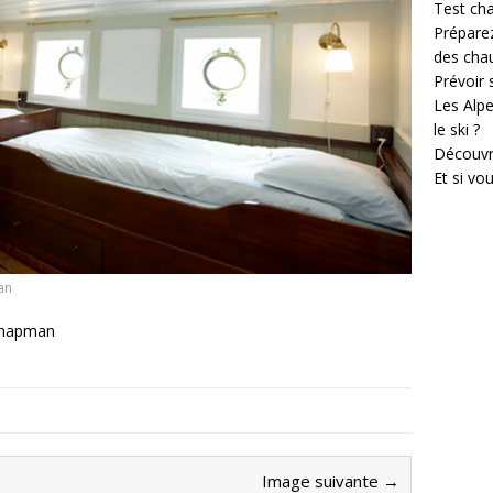
Test cha
Prépare
des cha
Prévoir
Les Alpe
le ski ?
Découvr
Et si vo
an
Chapman
Image suivante →