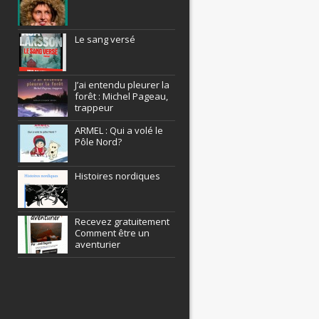
Le sang versé
J’ai entendu pleurer la
forêt : Michel Pageau,
trappeur
ARMEL : Qui a volé le
Pôle Nord?
Histoires nordiques
Recevez gratuitement
Comment être un
aventurier