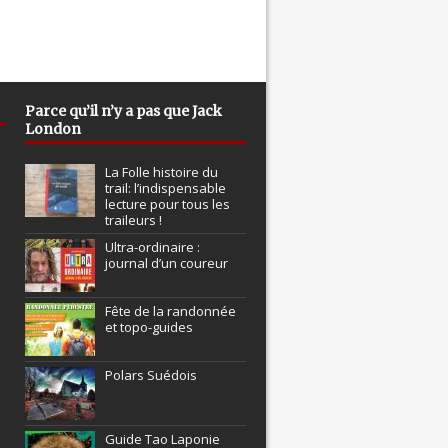
Parce qu’il n’y a pas que Jack
London
La Folle histoire du
trail: l’indispensable
lecture pour tous les
traileurs !
Ultra-ordinaire :
journal d’un coureur
Fête de la randonnée
et topo-guides
Polars Suédois
Guide Tao Laponie