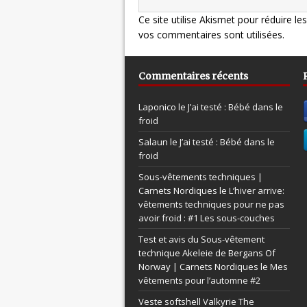
Ce site utilise Akismet pour réduire le
vos commentaires sont utilisées
.
Commentaires récents
Laponico le
J’ai testé : Bébé dans le
froid
Salaun le
J’ai testé : Bébé dans le
froid
Sous-vêtements techniques |
Carnets Nordiques le
L’hiver arrive:
vêtements techniques pour ne pas
avoir froid : #1 Les sous-couches
Test et avis du Sous-vêtement
technique Akeleie de Bergans Of
Norway | Carnets Nordiques le
Mes
vêtements pour l’automne #2
Veste softshell Valkyrie The