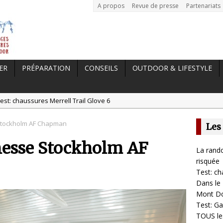
A propos
Revue de presse
Partenariats
ER
PRÉPARATION
CONSEILS
OUTDOOR & LIFESTYLE
est: chaussures Merrell Trail Glove 6
tal //
Dans le Massif Central en hiver, direction Mont Dore
Stockholm AF Chapman
Les
t: Garmin Epix 2, la meilleure montre pour TOUS les sportifs
nesse Stockholm AF
st chaussures de running Altra Rivera 2
La rando
a randonnée, une pratique qui peut s’avérer risquée
risquée
Test: ch
Dans le 
Mont D
Test: Ga
TOUS les