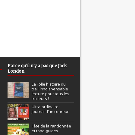
Parce qu’il n’y a pas que Jack
London
La Folle histoire du
trail: l’indispensable
lecture pour tous les
traileurs !
Ultra-ordinaire :
journal d’un coureur
Fête de la randonnée
et topo-guides