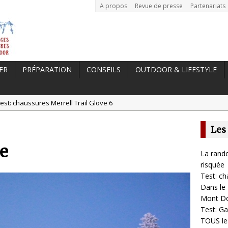
A propos
Revue de presse
Partenariats
ER
PRÉPARATION
CONSEILS
OUTDOOR & LIFESTYLE
est: chaussures Merrell Trail Glove 6
tal //
Dans le Massif Central en hiver, direction Mont Dore
Les
t: Garmin Epix 2, la meilleure montre pour TOUS les sportifs
e
st chaussures de running Altra Rivera 2
La rando
a randonnée, une pratique qui peut s’avérer risquée
risquée
Test: ch
Dans le 
Mont D
Test: Ga
TOUS les