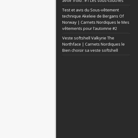
avoir froid : #1 Les sous-couches
Test et avis du Sous-vêtement
technique Akeleie de Bergans Of
Norway | Carnets Nordiques le
Mes
vêtements pour l’automne #2
Veste softshell Valkyrie The
Northface | Carnets Nordiques le
Bien choisir sa veste softshell