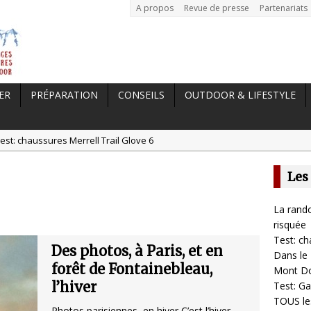
A propos
Revue de presse
Partenariats
ER
PRÉPARATION
CONSEILS
OUTDOOR & LIFESTYLE
est: chaussures Merrell Trail Glove 6
tal //
Dans le Massif Central en hiver, direction Mont Dore
Les
t: Garmin Epix 2, la meilleure montre pour TOUS les sportifs
st chaussures de running Altra Rivera 2
La rando
a randonnée, une pratique qui peut s’avérer risquée
risquée
Test: ch
Des photos, à Paris, et en
Dans le 
forêt de Fontainebleau,
Mont D
l’hiver
Test: Ga
TOUS les
Photos parisiennes, en hiver C’est l’hiver.