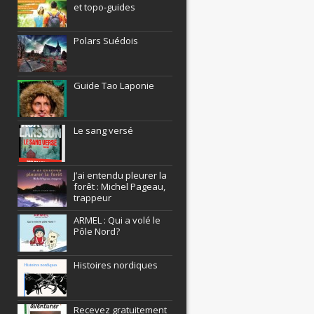
et topo-guides
Polars Suédois
Guide Tao Laponie
Le sang versé
J’ai entendu pleurer la
forêt : Michel Pageau,
trappeur
ARMEL : Qui a volé le
Pôle Nord?
Histoires nordiques
Recevez gratuitement