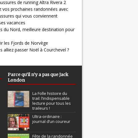
ussures de running Altra Rivera 2
z vos prochaines randonnées avec
ussures qui vous conviennent
 ses vacances
s du Nord, meilleure destination pour
ir les Fjords de Norvège
us alliez passer Noël à Courchevel ?
Parce qu’il n’y a pas que Jack
London
La Folle histoire du
trail: l’indispensable
lecture pour tous les
traileurs !
Ultra-ordinaire :
journal d’un coureur
Fête de la randonnée