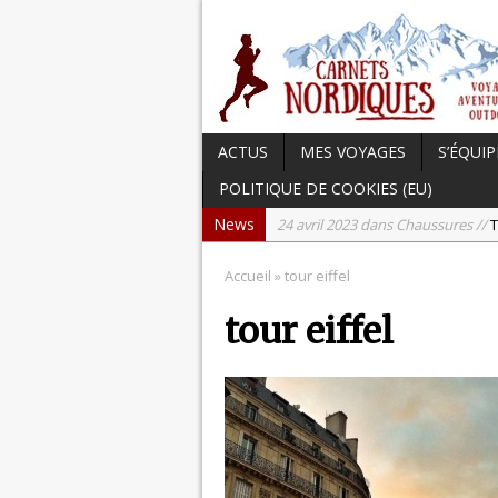
ACTUS
MES VOYAGES
S’ÉQUIP
POLITIQUE DE COOKIES (EU)
News
24 avril 2023 dans Chaussures //
T
17 avril 2023 dans Carnets du Can
Accueil
» tour eiffel
15 avril 2023 dans Hightech //
Tes
tour eiffel
3 avril 2023 dans Chaussures //
Te
21 septembre 2023 dans Actu //
L