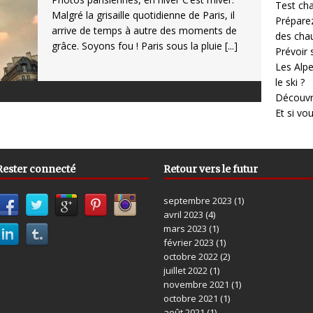
Test cha
Malgré la grisaille quotidienne de Paris, il
Prépare
arrive de temps à autre des moments de
des cha
grâce. Soyons fou ! Paris sous la pluie
[...]
Prévoir
Les Alpe
le ski ?
Découvr
Et si vo
Rester connecté
Retour vers le futur
septembre 2023
(1)
avril 2023
(4)
mars 2023
(1)
février 2023
(1)
octobre 2022
(2)
juillet 2022
(1)
novembre 2021
(1)
octobre 2021
(1)
août 2021
(1)