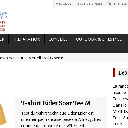
A propos
Revue de presse
Partenariats
ER
PRÉPARATION
CONSEILS
OUTDOOR & LIFESTYLE
est: chaussures Merrell Trail Glove 6
tal //
Dans le Massif Central en hiver, direction Mont Dore
Les
t: Garmin Epix 2, la meilleure montre pour TOUS les sportifs
st chaussures de running Altra Rivera 2
La rando
a randonnée, une pratique qui peut s’avérer risquée
risquée
Test: ch
T-shirt Eider Soar Tee M
Dans le 
Mont D
Test du t-shirt technique Eider Eider est
Test: Ga
une marque française basée à Annecy, très
TOUS les
connue qui propose des vêtements