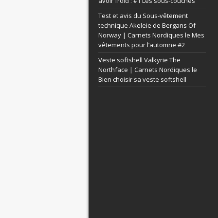
avoir froid : #1 Les sous-couches
Test et avis du Sous-vêtement
technique Akeleie de Bergans Of
Norway | Carnets Nordiques le
Mes
vêtements pour l’automne #2
Veste softshell Valkyrie The
Northface | Carnets Nordiques le
Bien choisir sa veste softshell