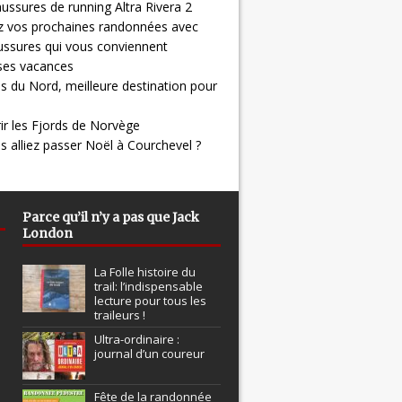
ussures de running Altra Rivera 2
z vos prochaines randonnées avec
ussures qui vous conviennent
 ses vacances
s du Nord, meilleure destination pour
ir les Fjords de Norvège
us alliez passer Noël à Courchevel ?
Parce qu’il n’y a pas que Jack
London
La Folle histoire du
trail: l’indispensable
lecture pour tous les
traileurs !
Ultra-ordinaire :
journal d’un coureur
Fête de la randonnée