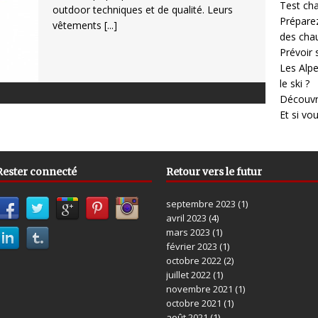
Test cha
outdoor techniques et de qualité. Leurs
Prépare
vêtements
[...]
des cha
Prévoir
Les Alpe
le ski ?
Découvr
Et si vo
Rester connecté
Retour vers le futur
septembre 2023
(1)
avril 2023
(4)
mars 2023
(1)
février 2023
(1)
octobre 2022
(2)
juillet 2022
(1)
novembre 2021
(1)
octobre 2021
(1)
août 2021
(1)