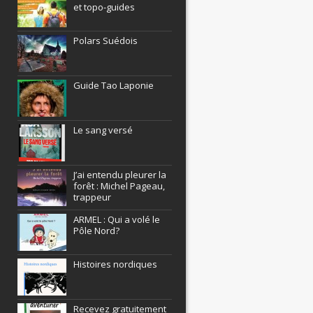
et topo-guides
Polars Suédois
Guide Tao Laponie
Le sang versé
J’ai entendu pleurer la
forêt : Michel Pageau,
trappeur
ARMEL : Qui a volé le
Pôle Nord?
Histoires nordiques
Recevez gratuitement