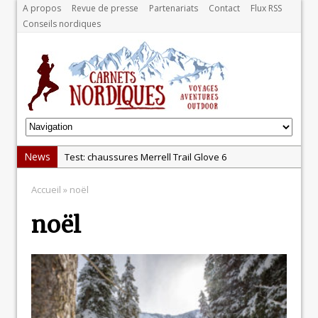
A propos
Revue de presse
Partenariats
Contact
Flux RSS
Conseils nordiques
News
Test: chaussures Merrell Trail Glove 6
Dans le Massif Central en hiver, direction Mont Dore
Accueil
» noël
Test: Garmin Epix 2, la meilleure montre pour TOUS
noël
les sportifs
Test chaussures de running Altra Rivera 2
La randonnée, une pratique qui peut s’avérer
risquée