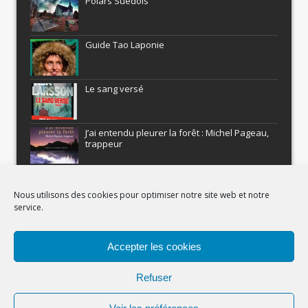
Polars Suédois
Guide Tao Laponie
Le sang versé
J’ai entendu pleurer la forêt : Michel Pageau,
trappeur
ARMEL : Qui a volé le Pôle Nord?
Nous utilisons des cookies pour optimiser notre site web et notre
service.
Histoires nordiques
Accepter les cookies
Recevez gratuitement Comment être un
aventurier
Refuser