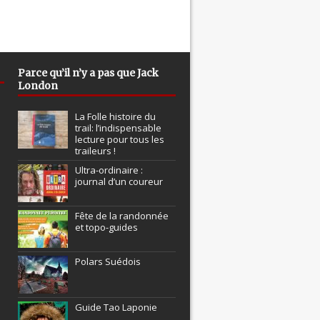
Parce qu’il n’y a pas que Jack
London
La Folle histoire du
trail: l’indispensable
lecture pour tous les
traileurs !
Ultra-ordinaire :
journal d’un coureur
Fête de la randonnée
et topo-guides
Polars Suédois
Guide Tao Laponie