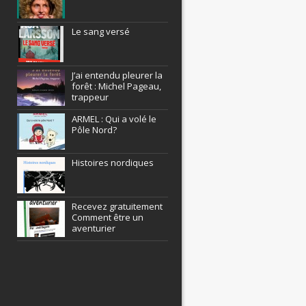
Le sang versé
J’ai entendu pleurer la
forêt : Michel Pageau,
trappeur
ARMEL : Qui a volé le
Pôle Nord?
Histoires nordiques
Recevez gratuitement
Comment être un
aventurier