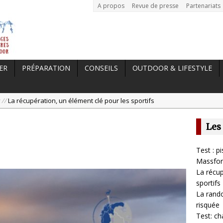
A propos
Revue de presse
Partenariats
ER
PRÉPARATION
CONSEILS
OUTDOOR & LIFESTYLE
 //
La récupération, un élément clé pour les sportifs
a randonnée, une pratique qui peut s’avérer risquée
Les
est: chaussures Merrell Trail Glove 6
tal //
Dans le Massif Central en hiver, direction Mont Dore
Test : 
est : pistolet de massage Massgun Heat de Massforce
Massfor
La récup
sportifs
La rando
risquée
Test: ch