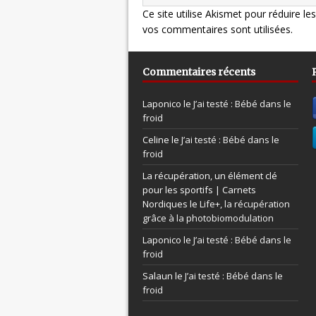
Ce site utilise Akismet pour réduire le
vos commentaires sont utilisées
.
Commentaires récents
Laponico le
J’ai testé : Bébé dans le
froid
Celine le
J’ai testé : Bébé dans le
froid
La récupération, un élément clé
pour les sportifs | Carnets
Nordiques le
Life+, la récupération
grâce à la photobiomodulation
Laponico le
J’ai testé : Bébé dans le
froid
Salaun le
J’ai testé : Bébé dans le
froid