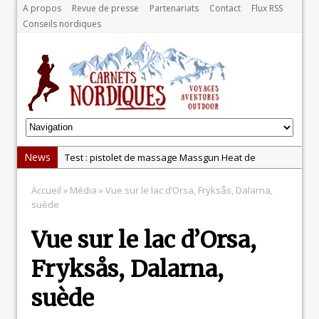
A propos
Revue de presse
Partenariats
Contact
Flux RSS
Conseils nordiques
News
Test : pistolet de massage Massgun Heat de
Massforce
Accueil
» Média » Vue sur le lac d’Orsa, Fryksås, Dalarna,
La récupération, un élément clé pour les sportifs
suède
La randonnée, une pratique qui peut s’avérer
Vue sur le lac d’Orsa,
risquée
Test: chaussures Merrell Trail Glove 6
Fryksås, Dalarna,
Test: balance Tanita BC-401
suède