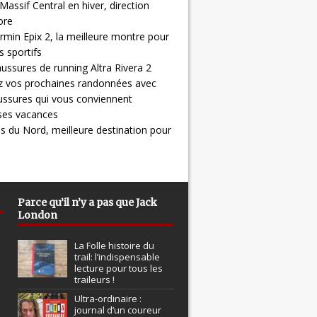
Massif Central en hiver, direction
ore
rmin Epix 2, la meilleure montre pour
 sportifs
ussures de running Altra Rivera 2
z vos prochaines randonnées avec
ussures qui vous conviennent
 ses vacances
s du Nord, meilleure destination pour
Parce qu’il n’y a pas que Jack
London
La Folle histoire du
trail: l’indispensable
lecture pour tous les
traileurs !
Ultra-ordinaire :
journal d’un coureur