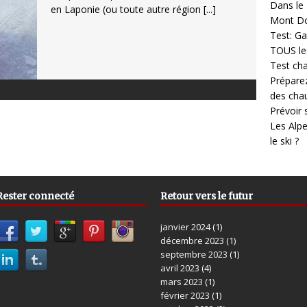
Dans le 
en Laponie (ou toute autre région
[...]
Mont D
Test: Ga
TOUS les
Test cha
Prépare
des cha
Prévoir
Les Alpe
le ski ?
Rester connecté
Retour vers le futur
janvier 2024
(1)
décembre 2023
(1)
septembre 2023
(1)
avril 2023
(4)
mars 2023
(1)
février 2023
(1)