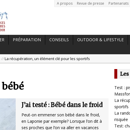
A propos
Revue de presse
Partenariats
ER
PRÉPARATION
CONSEILS
OUTDOOR & LIFESTYLE
 //
La récupération, un élément clé pour les sportifs
a randonnée, une pratique qui peut s’avérer risquée
Les
est: chaussures Merrell Trail Glove 6
 bébé
tal //
Dans le Massif Central en hiver, direction Mont Dore
Test : 
est : pistolet de massage Massgun Heat de Massforce
Massfor
La récup
J’ai testé : Bébé dans le froid
sportifs
La rando
Peut-on emmener son bébé dans le froid,
risquée
en Laponie par exemple? Lorsque l’on dit à
Test: ch
ses proches que l’on va aller en vacances