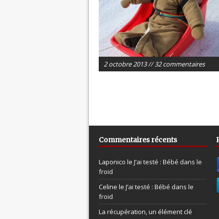
2 octobre 2013 // 32 commentaires
Commentaires récents
Laponico le
J’ai testé : Bébé dans le
froid
Celine le
J’ai testé : Bébé dans le
froid
La récupération, un élément clé